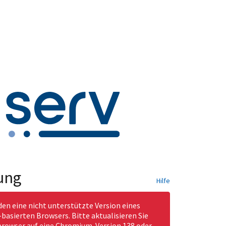
ung
Hilfe
den eine nicht unterstützte Version eines
asierten Browsers. Bitte aktualisieren Sie
rowser auf eine Chromium-Version 138 oder